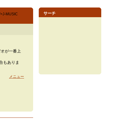
サーチ
le">J-MUSIC
デオが一番上
場合もありま
メニュー