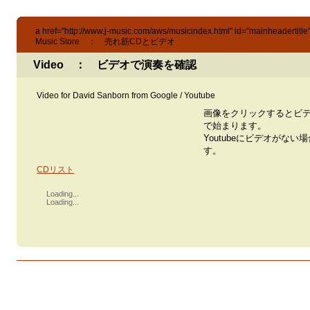
a href="http://www.j-music.com/aws/musicindex.html" id="mainheadertit
Music Store ： 売れ筋CDとビデオ
Video ： ビデオで演奏を確認
Video for David Sanborn from Google / Youtube
画像をクリックするとビ
で始まります。
Youtubeにビデオがない
す。
CDリスト
Loading...
Loading...